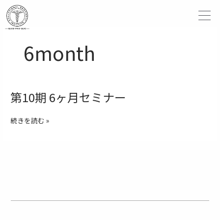
内
容
を
ス
6month
キ
ッ
プ
第10期 6ヶ月セミナー
第
10
期
続きを読む »
6
ヶ
月
セ
ミ
ナ
ー